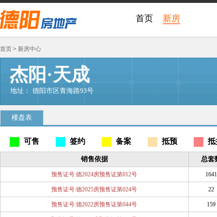
首页
新房
首页
>
新房中心
杰阳·天成
地址： 德阳市区青海路93号
楼盘表
可售
签约
备案
抵预
抵
销售依据
总套
预售证号:德2024房预售证第012号
1641
预售证号:德2025房预售证第024号
22
预售证号:德2022房预售证第044号
159